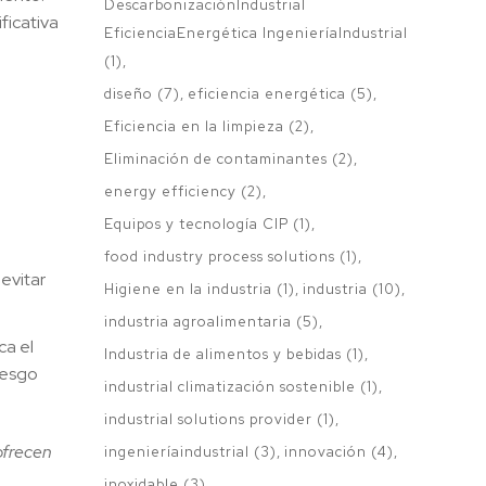
DescarbonizaciónIndustrial
ficativa
EficienciaEnergética IngenieríaIndustrial
(1)
diseño
(7)
eficiencia energética
(5)
Eficiencia en la limpieza
(2)
Eliminación de contaminantes
(2)
energy efficiency
(2)
Equipos y tecnología CIP
(1)
food industry process solutions
(1)
evitar
Higiene en la industria
(1)
industria
(10)
industria agroalimentaria
(5)
ca el
Industria de alimentos y bebidas
(1)
iesgo
industrial climatización sostenible
(1)
industrial solutions provider
(1)
 ofrecen
ingenieríaindustrial
(3)
innovación
(4)
inoxidable
(3)