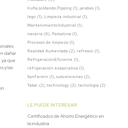
Iruña;soldando;Pipping
(1)
jarabes
(1)
lego
(1)
Limpieza industrial
(1)
MantenimientoIndustrial
(1)
navarra
(6)
Pamplona
(1)
Procesos de limpieza
(1)
onales.
Realidad Aumentada
(2)
refresco
(1)
en dañar
RefrigeraciónEficiente
(1)
, ya que
s y las
refrigeración evaporativa
(1)
SanFermin
(1)
subvenciones
(2)
Tabar
(2)
technology
(2)
tecnología
(2)
ón
LE PUEDE INTERESAR
Certificados de Ahorro Energético en
la industria