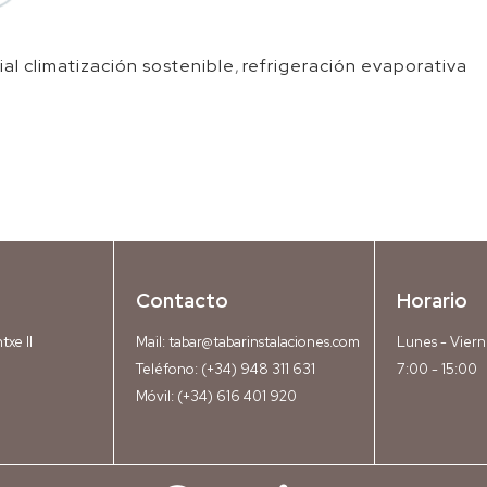
ial climatización sostenible
,
refrigeración evaporativa
Contacto
Horario
txe II
Mail:
tabar@tabarinstalaciones.com
Lunes - Viern
Teléfono:
(+34) 948 311 631
7:00 - 15:00
Móvil:
(+34) 616 401 920