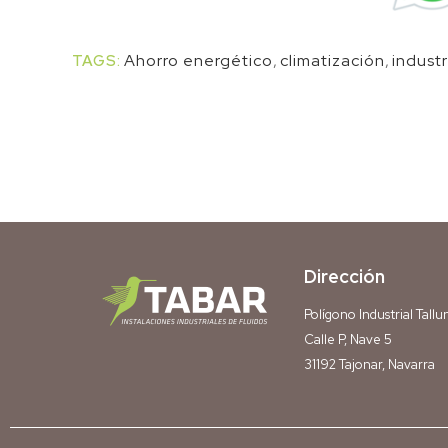
Ahorro energético
,
climatización
,
industr
TAGS:
Dirección
Polígono Industrial Tallun
Calle P, Nave 5
31192 Tajonar, Navarra